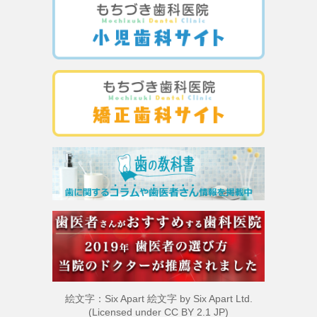
絵文字：Six Apart 絵文字 by
Six Apart Ltd.
(Licensed under
CC BY 2.1 JP
)