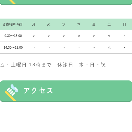
診療時間
/
曜日
月
火
水
木
金
土
日
9:30〜13:00
○
○
○
×
○
○
×
14:30〜19:00
○
○
○
×
○
△
×
△：土曜日 18時まで 休診日：木・日・祝
アクセス