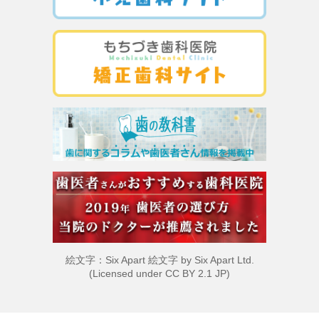
絵文字：Six Apart 絵文字 by
Six Apart Ltd.
(Licensed under
CC BY 2.1 JP
)