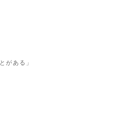
。
とがある」
。