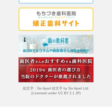
絵文字：Six Apart 絵文字 by
Six Apart Ltd.
(Licensed under
CC BY 2.1 JP
)